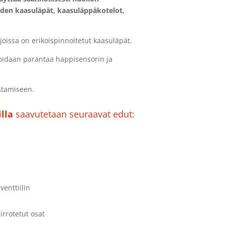
oiden kaasuläpät, kaasuläppäkotelot,
joissa on erikoispinnoitetut kaasuläpät.
voidaan parantaa happisensorin ja
stamiseen.
lla
saavutetaan seuraavat edut:
venttiilin
rrotetut osat