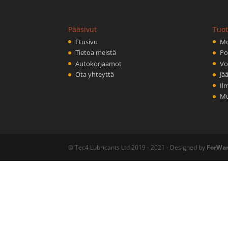
Pääsivut
Tuot
Etusivu
Mo
Tietoa meistä
Po
Autokorjaamot
Vo
Ota yhteyttä
Jä
Il
M
© Tec4 Lubricants Ltd 2019 - 2021 - Designed by
ForWar