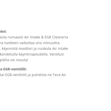
lot:
kuta runsaasti Air Intake & EGR Cleaneria
a tuotteen vaikuttaa viisi minuuttia.
, käynnistä moottori ja ruiskuta Air Intake
korotetulla käyntinopeudella. Varoitus!
ötila voi nousta!
EGR-venttiilit:
i EGR-venttiilit ja puhdista ne Tec4 Air