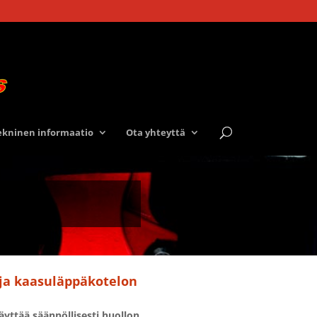
ekninen informaatio
Ota yhteyttä
ja kaasuläppäkotelon
äyttää säännöllisesti huollon