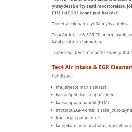
yhteydessä erityisesti moottoreissa, j
ETM tai EGR likaantuvat herkästi.
Tuotetta voidaan käyttää myös autoissa, 
Tec4 Air Intake & EGR Cleanerin avulla 
katalysaattorin toimintaa.
Tuote sopii bensiinimoottoreiden puhdi
Tec4 Air Intake & EGR Cleaneri
Puhdistaa:
imujärjestelmän sisäisesti
kaasuläpät, kaasuläppäkotelot
kaasuläppämoduulit (ETM)
irrotetut EGR-venttiilit sekä joutokäynti
imusarjan paineanturit
kampikammion huohotusjärjestelmän i