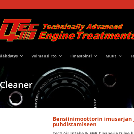
Jäähdytys
Voimansiirto
Ilmastointi
Muut
T
 Cleaner
Bensiinimoottorin imusarjan 
puhdistamiseen
Tec4 Air Intake & EGR Cleaneria tulee k