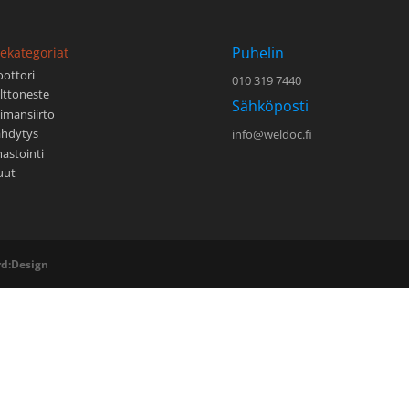
Puhelin
ekategoriat
ottori
010 319 7440
lttoneste
Sähköposti
imansiirto
ähdytys
info@weldoc.fi
mastointi
uut
d:Design