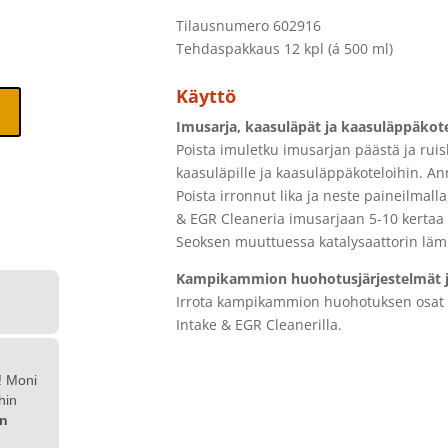
Tilausnumero 602916
Tehdaspakkaus 12 kpl (á 500 ml)
Käyttö
Imusarja, kaasuläpät ja kaasuläppäkote
Poista imuletku imusarjan päästä ja ruis
kaasuläpille ja kaasuläppäkoteloihin. Ann
Poista irronnut lika ja neste paineilmalla
& EGR Cleaneria imusarjaan 5-10 kertaa 
Seoksen muuttuessa katalysaattorin lämp
Kampikammion huohotusjärjestelmät ja 
Irrota kampikammion huohotuksen osat ta
Intake & EGR Cleanerilla.