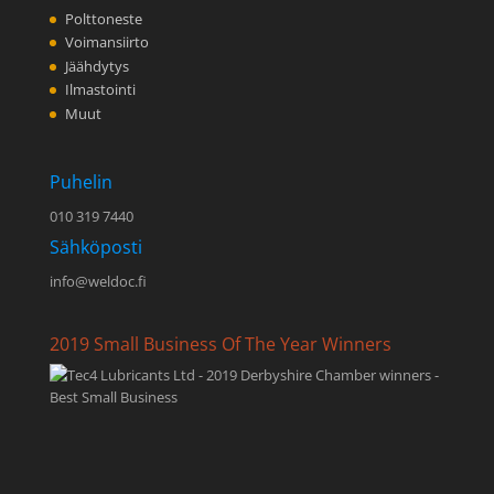
Polttoneste
Voimansiirto
Jäähdytys
Ilmastointi
Muut
Puhelin
010 319 7440
Sähköposti
info@weldoc.fi
2019 Small Business Of The Year Winners