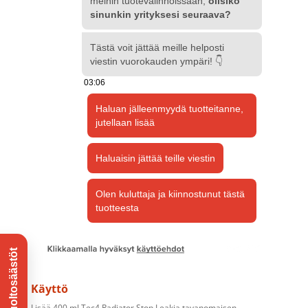
Käyttö
Lisää 400 ml Tec4 Radiator Stop Leakia tavanomaisen