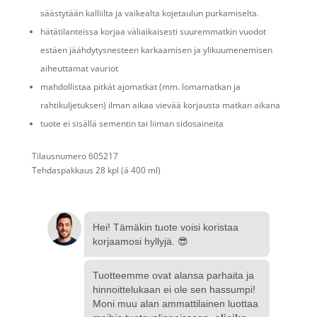
säästytään kalliilta ja vaikealta kojetaulun purkamiselta.
hätätilanteissa korjaa väliaikaisesti suuremmatkin vuodot
estäen jäähdytysnesteen karkaamisen ja ylikuumenemisen
aiheuttamat vauriot
mahdollistaa pitkät ajomatkat (mm. lomamatkan ja
rahtikuljetuksen) ilman aikaa vievää korjausta matkan aikana
tuote ei sisällä sementin tai liiman sidosaineita
Tilausnumero 605217
Tehdaspakkaus 28 kpl (á 400 ml)