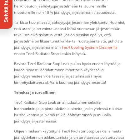
henkilöauton jäähdytysjärjestelmään tai suuremmille
moottoreille noin 10 % jäähdytysjärjestelmän tilavuudesta.
Tarkista huolellisesti jäähdytysjärjestelmän yleiskunto. Huomioi,
että autoilija on voinut useasti lisätä vuotavaan järjestelmään
tavallista eikä tislattua vettä. Jos on pienikin epäilys, että
järjestelmä on likaantunut kalkki- tai ruostejäänteistä, puhdista
jäähdytysjärjestelmä ensin
Tec4 Cooling System Cleanerilla
ennen Tec4 Radiator Stop Leakin lisäystä.
Ravista Tec4 Radiator Stop Leak pulloa hyvin ennen käyttöä ja
kaada hitaasti jäähdyttimeen moottorin käydessä ja
jäähdytysnesteen kiertäessä järjestelmässä (myös
lämmityslaitteessa). Varo kuumaa jäähdytysnestettä!
Tehokas ja turvallinen
Tec4 Radiator Stop Leak on ainutlaatuinen sekoite
luonnonkuituja ja pinta-aktiivisia aineita, jotka yhdessä tukkivat
hiushalkeamia ja pieniä reikiä jäähdyttimissä ja muualla
jäähdytysjärjestelmässä.
Ohjeen mukaan käytettynä Tec4 Radiator Stop Leak ei aiheuta
jäähdytinkennon tukkeutumista ja on tarvittaessa poistettavissa