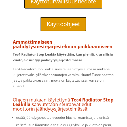
Käyttöturvallisuustiedote
Käyttöohjeet
Ammattimaiseen
jäähdytysnestejärjestelmän paikkaamiseen
Tec4 Radiator Stop Leakia käytetään, kun pieniä, kiusallisia
vuotoja esiintyy jäähdytysjärjestelmässä.
Tec4 Radiator Stop Leakia suositellaan myös autossa mukana
kuljetettavaksi yllättävien vuotojen varalta. Huom! Tuote saattaa
jäätyä pakkauksessaan, mutta on käytettävissä, kun se on
sulanut.
Ohjeen mukaan käytettynä
Tec4 Radiator Stop
Leakillä
saavutetaan seuraavat edut
moottorin jäähdytysjärjestelmässä:
estää jäähdytysnesteen vuodot hiushalkeamista ja pienistä
rei’istä. Kun lämmityslaite tuoksuu glykolille ja vuoto on pieni,