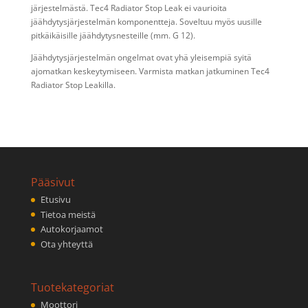
järjestelmästä. Tec4 Radiator Stop Leak ei vaurioita
jäähdytysjärjestelmän komponentteja. Soveltuu myös uusille
pitkäikäisille jäähdytysnesteille (mm. G 12).
Jäähdytysjärjestelmän ongelmat ovat yhä yleisempiä syitä
ajomatkan keskeytymiseen. Varmista matkan jatkuminen Tec4
Radiator Stop Leakilla.
Pääsivut
Etusivu
Tietoa meistä
Autokorjaamot
Ota yhteyttä
Tuotekategoriat
Moottori