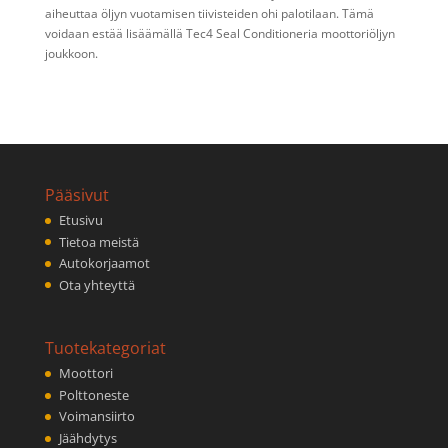
aiheuttaa öljyn vuotamisen tiivisteiden ohi palotilaan. Tämä
voidaan estää lisäämällä Tec4 Seal Conditioneria moottoriöljyn
joukkoon.
Pääsivut
Etusivu
Tietoa meistä
Autokorjaamot
Ota yhteyttä
Tuotekategoriat
Moottori
Polttoneste
Voimansiirto
Jäähdytys