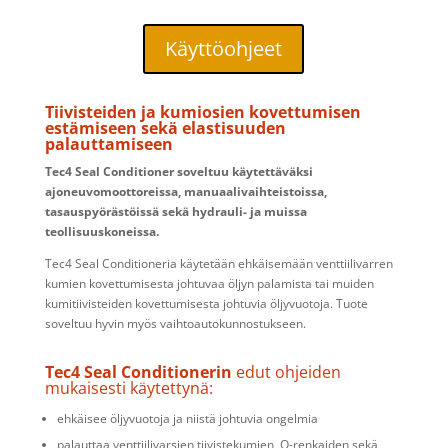
Käyttöohjeet
Tiivisteiden ja kumiosien kovettumisen
estämiseen sekä elastisuuden
palauttamiseen
Tec4 Seal Conditioner soveltuu käytettäväksi
ajoneuvomoottoreissa, manuaalivaihteistoissa,
tasauspyörästöissä sekä hydrauli- ja muissa
teollisuuskoneissa.
Tec4 Seal Conditioneria käytetään ehkäisemään venttiilivarren
kumien kovettumisesta johtuvaa öljyn palamista tai muiden
kumitiivisteiden kovettumisesta johtuvia öljyvuotoja. Tuote
soveltuu hyvin myös vaihtoautokunnostukseen.
Tec4 Seal Conditionerin
edut ohjeiden
mukaisesti käytettynä:
ehkäisee öljyvuotoja ja niistä johtuvia ongelmia
palauttaa venttiilivarsien tiivistekumien, O-renkaiden sekä