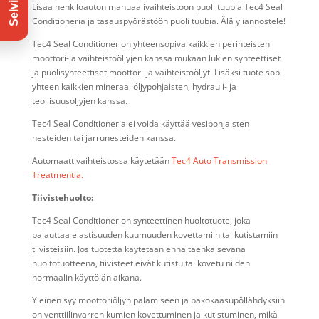
Lisää henkilöauton manuaalivaihteistoon puoli tuubia Tec4 Seal
Conditioneria ja tasauspyörästöön puoli tuubia. Älä yliannostele!
Tec4 Seal Conditioner on yhteensopiva kaikkien perinteisten
moottori-ja vaihteistoöljyjen kanssa mukaan lukien synteettiset
ja puolisynteettiset moottori-ja vaihteistoöljyt. Lisäksi tuote sopii
yhteen kaikkien mineraaliöljypohjaisten, hydrauli- ja
teollisuusöljyjen kanssa.
Tec4 Seal Conditioneria ei voida käyttää vesipohjaisten
nesteiden tai jarrunesteiden kanssa.
Automaattivaihteistossa käytetään
Tec4 Auto Transmission
Treatmentia.
Tiivistehuolto:
Tec4 Seal Conditioner on synteettinen huoltotuote, joka
palauttaa elastisuuden kuumuuden kovettamiin tai kutistamiin
tiivisteisiin. Jos tuotetta käytetään ennaltaehkäisevänä
huoltotuotteena, tiivisteet eivät kutistu tai kovetu niiden
normaalin käyttöiän aikana.
Yleinen syy moottoriöljyn palamiseen ja pakokaasupöllähdyksiin
on venttiilinvarren kumien kovettuminen ja kutistuminen, mikä