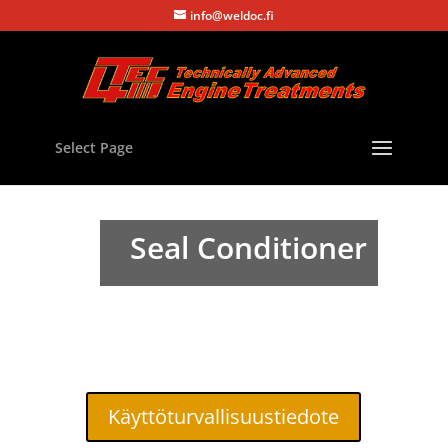
info@weldoc.fi
Select Page
Seal Conditioner
Käyttöturvallisuustiedote