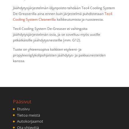
Jäähdytysjärjestelmän öljynpoisto tehdään Tec4 Cooling System
De-Greaserilla aina ennen kuin järjestelmä puhdistetaan
Tec4
Cooling System Cleanerilla
kalkkeutumista ja ruosteesta.
Tec4 Cooling System De-Greaser ei vahingoita
jäähdytysjärjestelmän osia, ja se soveltuu myös uusille
pitkäikäisille jäähdytysnesteille (mm. G12).
Tuote on yhteensopiva kaikkien etyleeni- ja
propyleeniglykolipohjaisten jäähdytys- ja pakkasnesteiden
kanssa.
Pääsivut
Etusivu
Tietoa meistä
Autokorjaamot
Ota yhteyttä