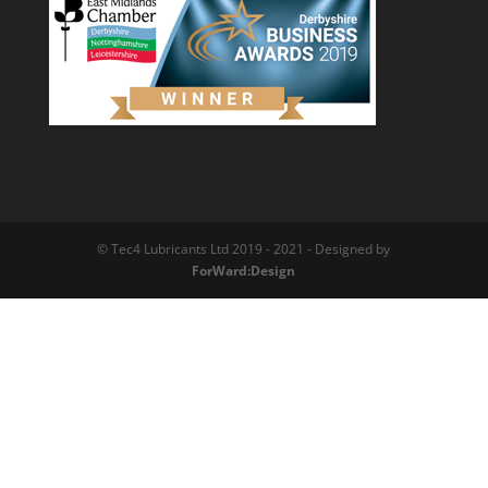
© Tec4 Lubricants Ltd 2019 - 2021 - Designed by
ForWard:Design