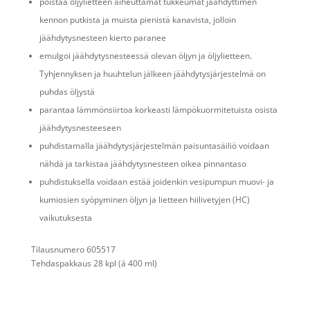
poistaa öljylietteen aiheuttamat tukkeumat jäähdyttimen
kennon putkista ja muista pienistä kanavista, jolloin
jäähdytysnesteen kierto paranee
emulgoi jäähdytysnesteessä olevan öljyn ja öljylietteen.
Tyhjennyksen ja huuhtelun jälkeen jäähdytysjärjestelmä on
puhdas öljystä
parantaa lämmönsiirtoa korkeasti lämpökuormitetuista osista
jäähdytysnesteeseen
puhdistamalla jäähdytysjärjestelmän paisuntasäiliö voidaan
nähdä ja tarkistaa jäähdytysnesteen oikea pinnantaso
puhdistuksella voidaan estää joidenkin vesipumpun muovi- ja
kumiosien syöpyminen öljyn ja lietteen hiilivetyjen (HC)
vaikutuksesta
Tilausnumero 605517
Tehdaspakkaus 28 kpl (á 400 ml)
Click Here