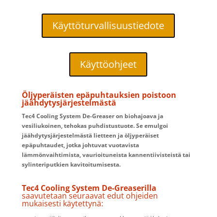
Käyttöturvallisuustiedote
Käyttöohjeet
Öljyperäisten epäpuhtauksien poistoon
jäähdytysjärjestelmästä
Tec4 Cooling System De-Greaser on biohajoava ja
vesiliukoinen, tehokas puhdistustuote. Se emulgoi
jäähdytysjärjestelmästä lietteen ja öljyperäiset
epäpuhtaudet, jotka johtuvat vuotavista
lämmönvaihtimista, vaurioituneista kannentiivisteistä tai
sylinteriputkien kavitoitumisesta.
Tec4 Cooling System De-Greaserilla
saavutetaan seuraavat edut ohjeiden
mukaisesti käytettynä: