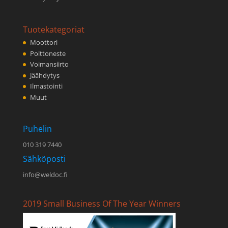
Tuotekategoriat
Moottori
Polttoneste
Voimansiirto
Jäähdytys
Ilmastointi
Muut
Puhelin
010 319 7440
Sähköposti
info@weldoc.fi
2019 Small Business Of The Year Winners