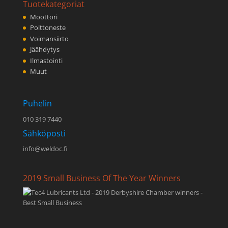
Tuotekategoriat
Moottori
Polttoneste
Voimansiirto
Jäähdytys
Ilmastointi
Muut
Puhelin
010 319 7440
Sähköposti
info@weldoc.fi
2019 Small Business Of The Year Winners