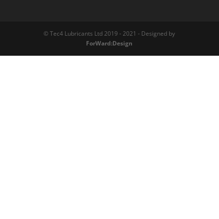
© Tec4 Lubricants Ltd 2019 - 2021 - Designed by
ForWard:Design