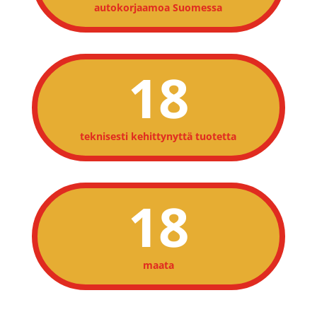
autokorjaamoa Suomessa
18
teknisesti kehittynyttä tuotetta
18
maata