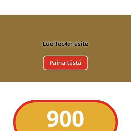
Lue Tec4:n esite
Paina tästä
900