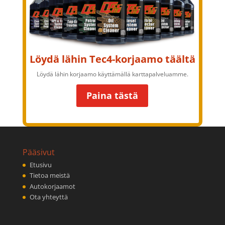
Löydä lähin Tec4-korjaamo täältä
Löydä lähin korjaamo käyttämällä karttapalveluamme.
Paina tästä
Pääsivut
Etusivu
Tietoa meistä
Autokorjaamot
Ota yhteyttä